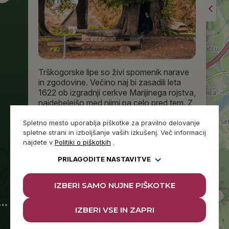
Trškogorske lipe so živi spomenik narave
in zgodovine. Večino naj bi zasadili leta
1622 ob izgradnji cerkve Marijinega rojstva,
najdebelejšo med njimi pa celo pred tem. Z
obsegom 810 cm slovi kot najdebelejša
lipa na Dolenjskem, uvršča pa se tudi med
Spletno mesto uporablja piškotke za pravilno delovanje
spletne strani in izboljšanje vaših izkušenj. Več informacij
15 najdebelejših lip v Sloveniji. Votlo deblo
najdete v
Politiki o piškotkih
.
je dovolj...
PRILAGODITE NASTAVITVE
PREBERITE VEČ
IZBERI SAMO NUJNE PIŠKOTKE
IZBERI VSE IN ZAPRI
SPOMENIK
LOJZETU
SLAKU