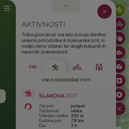
AKTIVNOSTI
Trška gora skozi vse leto ponuja številne
urejene pohodniške in kolesarske poti, ki
vodijo mimo zidanic ter drugih kulturnih in
naravnih znamenitosti.
VSE
VSE POHODNIŠKE POTI
SLAKOVA
POT
Tip poti
pešpot
Težavnost
lahka
Višinska razlika
230 m
Dolžina poti
7,8 km
Čas
2 h