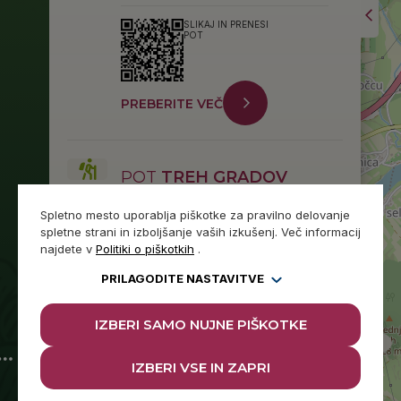
SLIKAJ IN PRENESI
POT
PREBERITE VEČ
POT
TREH GRADOV
Tip poti
pešpot
Spletno mesto uporablja piškotke za pravilno delovanje
Težavnost
lahka
spletne strani in izboljšanje vaših izkušenj. Več informacij
Višinska razlika
500 m
najdete v
Politiki o piškotkih
.
Dolžina poti
8,7 km
Čas
2,5 h
PRILAGODITE NASTAVITVE
SLIKAJ IN PRENESI
POT
IZBERI SAMO NUJNE PIŠKOTKE
IZBERI VSE IN ZAPRI
PREBERITE VEČ