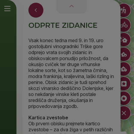
ODPRTE ZIDANICE
Vsak konec tedna med 9. in 19. uro
gostoljubni vinogradniki Trške gore
odprejo vrata svojih zidanic in
obiskovalcem ponudijo priložnost, da
okusijo cviček ter druge vrhunske
lokalne sorte, kot so žametna črnina,
modra frankinja, kraljevina, laški rizling in
penine. Obisk zidanic je tudi sprehod
skozi vinarsko dediščino Dolenjske, kjer
so nekdanje vinske kleti postale
središča druženja, okušanja in
pripovedovanja zgodb.
Kartica zvestobe
Ob prvem obisku prejmete kartico
Odprte zidanice
zvestobe – za dva žiga v petih različnih