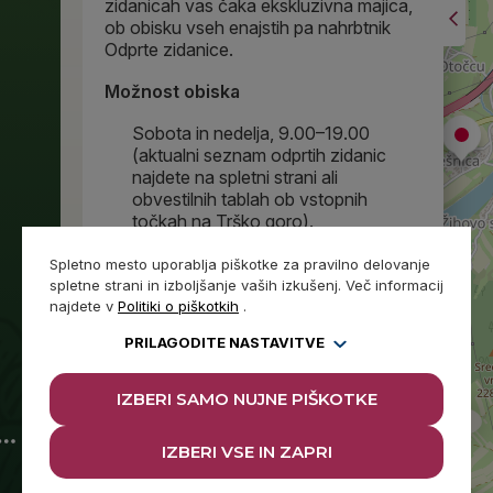
zidanicah vas čaka ekskluzivna majica,
ob obisku vseh enajstih pa nahrbtnik
Odprte zidanice.
Možnost obiska
Sobota in nedelja, 9.00–19.00
(aktualni seznam odprtih zidanic
najdete na spletni strani ali
obvestilnih tablah ob vstopnih
točkah na Trško goro).
Po predhodnem dogovoru na
kontaktni številki: +386 40 650 051.
Spletno mesto uporablja piškotke za pravilno delovanje
spletne strani in izboljšanje vaših izkušenj. Več informacij
Več o produktu
Odprte zidanice
.
najdete v
Politiki o piškotkih
.
PRILAGODITE NASTAVITVE
Tel:
+386 (0)40 650 051
E-naslov:
dv.trskagora@gmail.com
IZBERI SAMO NUJNE PIŠKOTKE
GALERIJA
IZBERI VSE IN ZAPRI