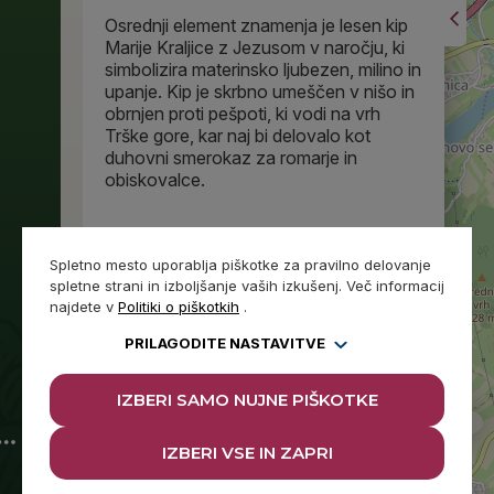
Osrednji element znamenja je lesen kip
Marije Kraljice z Jezusom v naročju, ki
simbolizira materinsko ljubezen, milino in
upanje. Kip je skrbno umeščen v nišo in
obrnjen proti pešpoti, ki vodi na vrh
Trške gore, kar naj bi delovalo kot
duhovni smerokaz za romarje in
obiskovalce.
GALERIJA
Spletno mesto uporablja piškotke za pravilno delovanje
spletne strani in izboljšanje vaših izkušenj. Več informacij
najdete v
Politiki o piškotkih
.
PRILAGODITE NASTAVITVE
IZBERI SAMO NUJNE PIŠKOTKE
IZBERI VSE IN ZAPRI