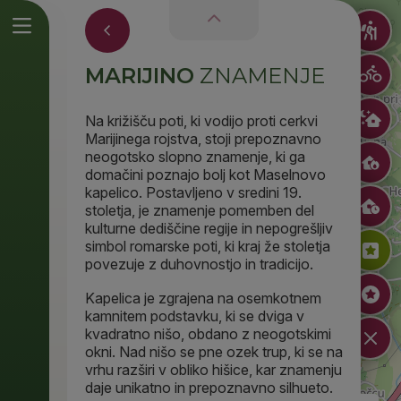
MARIJINO
ZNAMENJE
Na križišču poti, ki vodijo proti cerkvi
Marijinega rojstva, stoji prepoznavno
neogotsko slopno znamenje, ki ga
domačini poznajo bolj kot Maselnovo
kapelico. Postavljeno v sredini 19.
stoletja, je znamenje pomemben del
kulturne dediščine regije in nepogrešljiv
simbol romarske poti, ki kraj že stoletja
povezuje z duhovnostjo in tradicijo.
Kapelica je zgrajena na osemkotnem
kamnitem podstavku, ki se dviga v
kvadratno nišo, obdano z neogotskimi
okni. Nad nišo se pne ozek trup, ki se na
vrhu razširi v obliko hišice, kar znamenju
Marijino znamenje
daje unikatno in prepoznavno silhueto.